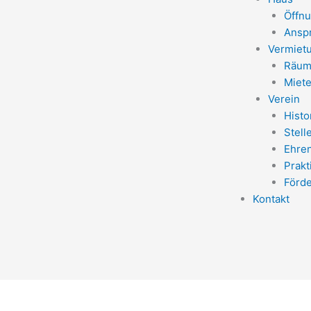
Öffnu
Ansp
Vermiet
Räum
Miete
Verein
Histo
Stell
Ehre
Prak
Förd
Kontakt