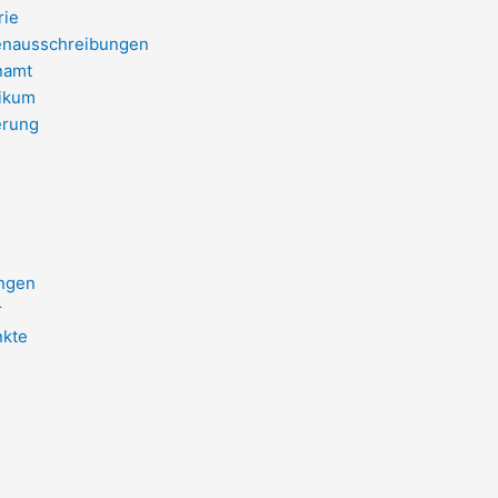
rie
enausschreibungen
namt
tikum
erung
ungen
r
kte