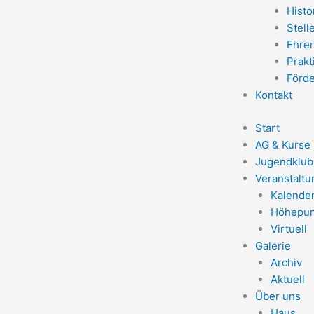
Histo
Stell
Ehre
Prak
Förd
Kontakt
Start
AG & Kurse
Jugendklub
Veranstalt
Kalende
Höhepun
Virtuell
Galerie
Archiv
Aktuell
Über uns
Haus