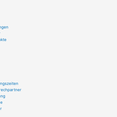
ungen
r
kte
ngszeiten
rechpartner
ung
e
r