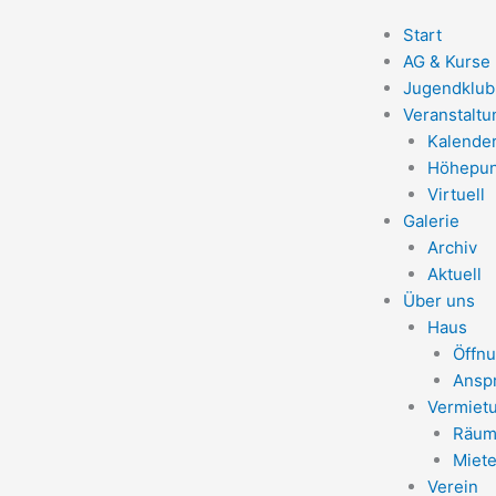
Start
AG & Kurse
Jugendklub
Veranstalt
Kalende
Höhepun
Virtuell
Galerie
Archiv
Aktuell
Über uns
Haus
Öffnu
Ansp
Vermiet
Räum
Miete
Verein