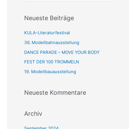
u
c
Neueste Beiträge
h
e
KULA-Literaturfestival
n
36. Modellbahnausstellung
n
DANCE PARADE – MOVE YOUR BODY
a
FEST DER 100 TROMMELN
c
19. Modellbauausstellung
h
:
Neueste Kommentare
Archiv
September 2024