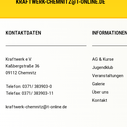
KRAFTWERK-CHEMNITZ@T-ONLINE.DE
KONTAKTDATEN
INFORMATIONE
Kraftwerk e.V.
AG & Kurse
Kaßbergstraße 36
Jugendklub
09112 Chemnitz
Veranstaltungen
Galerie
Telefon: 0371/ 383903-0
Über uns
Telefax: 0371/ 383903-11
Kontakt
kraftwerk-chemnitz@t-online.de