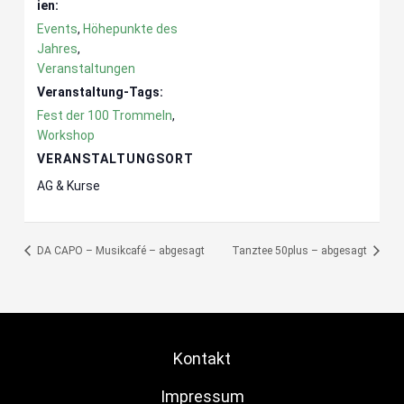
ien:
Events
,
Höhepunkte des
Jahres
,
Veranstaltungen
Veranstaltung-Tags:
Fest der 100 Trommeln
,
Workshop
VERANSTALTUNGSORT
AG & Kurse
DA CAPO – Musikcafé – abgesagt
Tanztee 50plus – abgesagt
Kontakt
Impressum