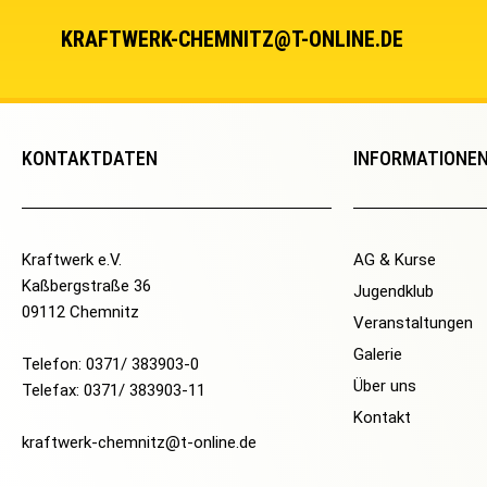
KRAFTWERK-CHEMNITZ@T-ONLINE.DE
KONTAKTDATEN
INFORMATIONE
Kraftwerk e.V.
AG & Kurse
Kaßbergstraße 36
Jugendklub
09112 Chemnitz
Veranstaltungen
Galerie
Telefon: 0371/ 383903-0
Über uns
Telefax: 0371/ 383903-11
Kontakt
kraftwerk-chemnitz@t-online.de