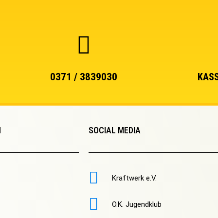
0371 / 3839030
KASS
N
SOCIAL MEDIA
Kraftwerk e.V.
O.K. Jugendklub