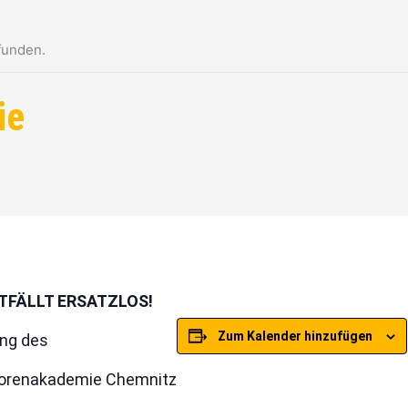
funden.
ie
FÄLLT ERSATZLOS!
Zum Kalender hinzufügen
ng des
iorenakademie Chemnitz