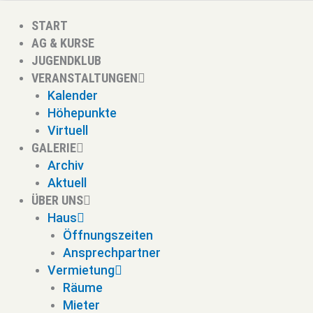
Zum
Inhalt
START
springen
AG & KURSE
JUGENDKLUB
VERANSTALTUNGEN
Kalender
Höhepunkte
Virtuell
GALERIE
Archiv
Aktuell
ÜBER UNS
Haus
Öffnungszeiten
Ansprechpartner
Vermietung
Räume
Mieter