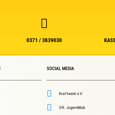
0371 / 3839030
KASS
N
SOCIAL MEDIA
Kraftwerk e.V.
O.K. Jugendklub