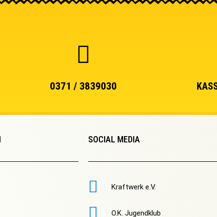
0371 / 3839030
KASS
N
SOCIAL MEDIA
Kraftwerk e.V.
O.K. Jugendklub