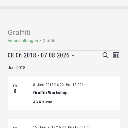
Zum
Inhalt
springen
Graffiti
Veranstaltungen
Veranstaltungen
Graffiti
08.06.2018
 - 
07.08.2026
Veranstaltung
Verans
Suche
Liste
Suche
Ansich
Datum
und
Naviga
Juni 2018
wählen.
Ansichten,
Navigation
8. Juni, 2018/16:00 Uhr
-
18:00 Uhr
FR.
8
Graffiti Workshop
AG & Kurse
15. Juni, 2018/16:00 Uhr
-
18:00 Uhr