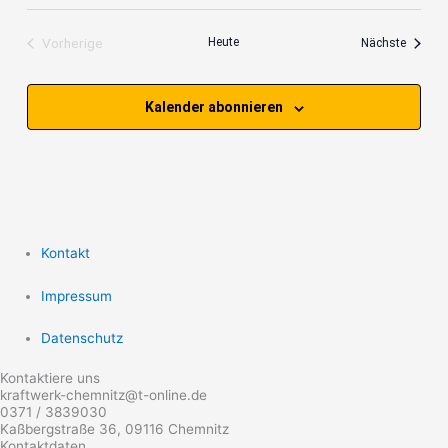
Vorherige
Heute
Veranst
Nächste
Veranstaltungen
Kalender abonnieren
Kontakt
Impressum
Datenschutz
Kontaktiere uns
kraftwerk-chemnitz@t-online.de
0371 / 3839030
Kaßbergstraße 36, 09116 Chemnitz
Kontaktdaten