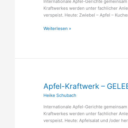
Internationale Apfel-Gerichte gemeinsam
NACHBARSCHAFT
Kraftwerkes werden unter fachlicher Anl
verspeist. Heute: Zwiebel – Apfel – Kuch
Weiterlesen »
Apfel-
Apfel-Kraftwerk – GE
Kraftwerk
Heike Schubach
–
GELEBTE
Internationale Apfel-Gerichte gemeinsam
NACHBARSCHAFT
Kraftwerkes werden unter fachlicher Anl
verspeist. Heute: Apfelsalat und /oder he