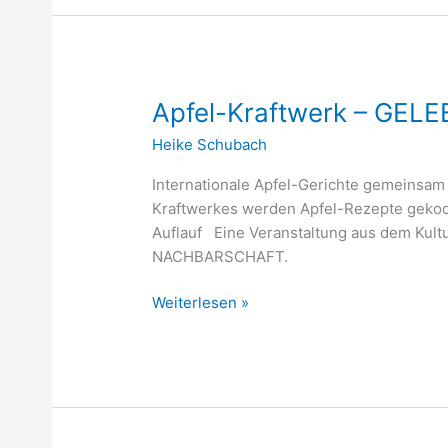
Apfel-
Apfel-Kraftwerk – GE
Kraftwerk
Heike Schubach
–
GELEBTE
Internationale Apfel-Gerichte gemeinsam
NACHBARSCHAFT
Kraftwerkes werden Apfel-Rezepte gekoch
Auflauf Eine Veranstaltung aus dem Kul
NACHBARSCHAFT.
Weiterlesen »