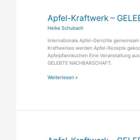
Apfel-
Apfel-Kraftwerk – GE
Kraftwerk
Heike Schubach
–
GELEBTE
Internationale Apfel-Gerichte gemeinsam
NACHBARSCHAFT
Kraftwerkes werden Apfel-Rezepte gekoch
Apfelpfannkuchen Eine Veranstaltung au
GELEBTE NACHBARSCHAFT.
Weiterlesen »
Apfel-