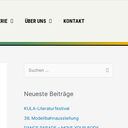
RIE
ÜBER UNS
KONTAKT
S
u
c
Neueste Beiträge
h
e
KULA-Literaturfestival
n
36. Modellbahnausstellung
n
DANCE PARADE – MOVE YOUR BODY