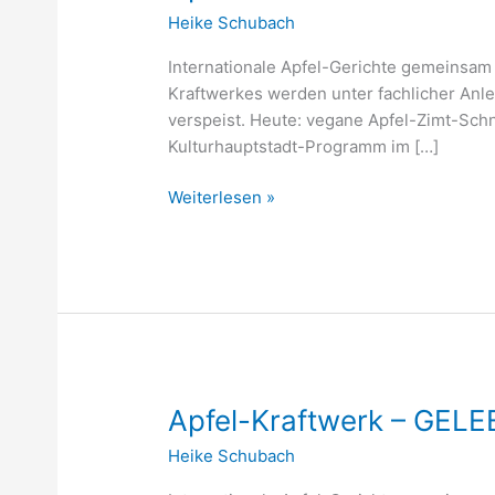
Kraftwerk
Heike Schubach
–
GELEBTE
Internationale Apfel-Gerichte gemeinsam
NACHBARSCHAFT
Kraftwerkes werden unter fachlicher Anl
verspeist. Heute: vegane Apfel-Zimt-Sch
Kulturhauptstadt-Programm im […]
Weiterlesen »
Apfel-
Apfel-Kraftwerk – GE
Kraftwerk
Heike Schubach
–
GELEBTE