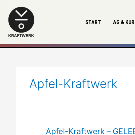
Zum
Inhalt
springen
START
AG & KUR
Apfel-Kraftwerk
Apfel-
Apfel-Kraftwerk – GE