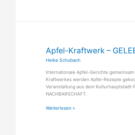
Apfel-
Apfel-Kraftwerk – GE
Kraftwerk
Heike Schubach
–
GELEBTE
Internationale Apfel-Gerichte gemeinsam
NACHBARSCHAFT
Kraftwerkes werden Apfel-Rezepte gekoch
Veranstaltung aus dem Kulturhauptstadt
NACHBARSCHAFT.
Weiterlesen »