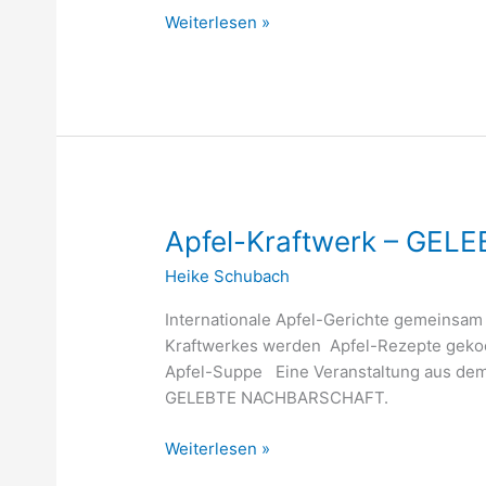
Weiterlesen »
Apfel-
Apfel-Kraftwerk – GE
Kraftwerk
Heike Schubach
–
GELEBTE
Internationale Apfel-Gerichte gemeinsam
NACHBARSCHAFT
Kraftwerkes werden Apfel-Rezepte gekoch
Apfel-Suppe Eine Veranstaltung aus dem
GELEBTE NACHBARSCHAFT.
Weiterlesen »