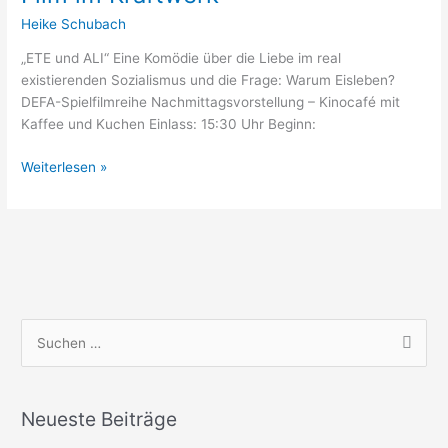
im
Heike Schubach
Kraftwerk
„ETE und ALI“ Eine Komödie über die Liebe im real
existierenden Sozialismus und die Frage: Warum Eisleben?
DEFA-Spielfilmreihe Nachmittagsvorstellung – Kinocafé mit
Kaffee und Kuchen Einlass: 15:30 Uhr Beginn:
Weiterlesen »
S
u
c
Neueste Beiträge
h