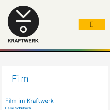
Zum
Inhalt
springen
Film
Film im Kraftwerk
Film
im
Heike Schubach