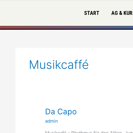
Zum
Inhalt
START
AG & KUR
springen
Musikcaffé
Da
Da Capo
Capo
admin
Musikcafé – Rhythmus für den Alltag „Jug