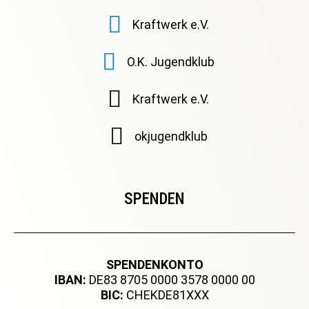
Kraftwerk e.V.
O.K. Jugendklub
Kraftwerk e.V.
okjugendklub
SPENDEN
SPENDENKONTO
IBAN:
DE83 8705 0000 3578 0000 00
BIC:
CHEKDE81XXX