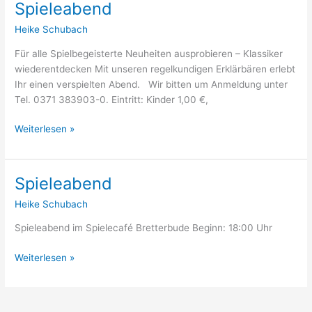
Spieleabend
Spieleabend
Heike Schubach
Für alle Spielbegeisterte Neuheiten ausprobieren – Klassiker
wiederentdecken Mit unseren regelkundigen Erklärbären erlebt
Ihr einen verspielten Abend. Wir bitten um Anmeldung unter
Tel. 0371 383903-0. Eintritt: Kinder 1,00 €,
Weiterlesen »
Spieleabend
Spieleabend
Heike Schubach
Spieleabend im Spielecafé Bretterbude Beginn: 18:00 Uhr
Weiterlesen »