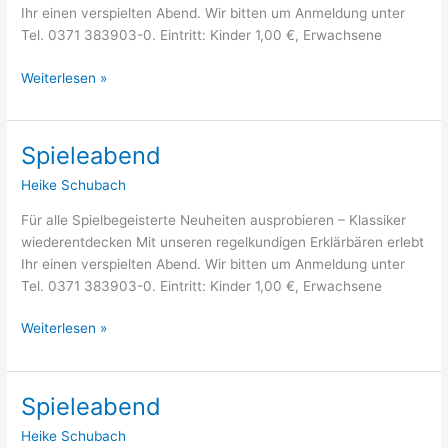
Ihr einen verspielten Abend. Wir bitten um Anmeldung unter
Tel. 0371 383903-0. Eintritt: Kinder 1,00 €, Erwachsene
Weiterlesen »
Spieleabend
Spieleabend
Heike Schubach
Für alle Spielbegeisterte Neuheiten ausprobieren – Klassiker
wiederentdecken Mit unseren regelkundigen Erklärbären erlebt
Ihr einen verspielten Abend. Wir bitten um Anmeldung unter
Tel. 0371 383903-0. Eintritt: Kinder 1,00 €, Erwachsene
Weiterlesen »
Spieleabend
Spieleabend
Heike Schubach