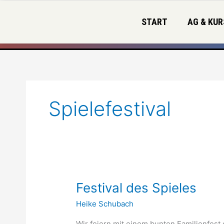
Zum
Inhalt
START
AG & KUR
springen
Spielefestival
Festival
Festival des Spieles
des
Heike Schubach
Spieles
Wir feiern mit einem bunten Familienfest d