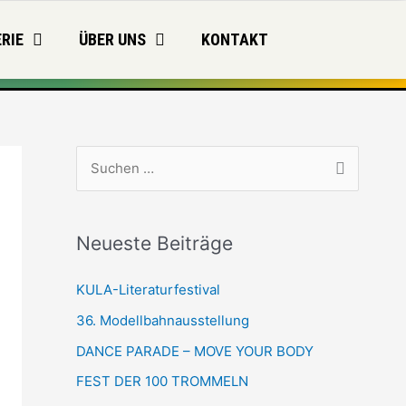
RIE
ÜBER UNS
KONTAKT
S
u
c
Neueste Beiträge
h
e
KULA-Literaturfestival
n
36. Modellbahnausstellung
n
DANCE PARADE – MOVE YOUR BODY
a
FEST DER 100 TROMMELN
c