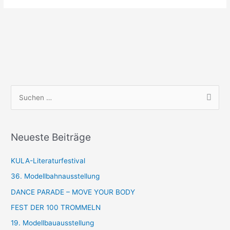
S
u
c
Neueste Beiträge
h
e
KULA-Literaturfestival
n
36. Modellbahnausstellung
n
DANCE PARADE – MOVE YOUR BODY
a
FEST DER 100 TROMMELN
c
19. Modellbauausstellung
h