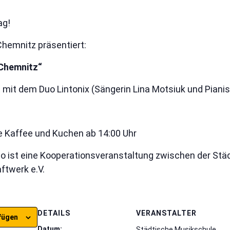
ag!
Chemnitz präsentiert:
 Chemnitz“
 mit dem Duo Lintonix (Sängerin Lina Motsiuk und Piani
sive Kaffee und Kuchen ab 14:00 Uhr
o ist eine Kooperationsveranstaltung zwischen der Stä
ftwerk e.V.
DETAILS
VERANSTALTER
fügen
Datum:
Städtische Musikschule