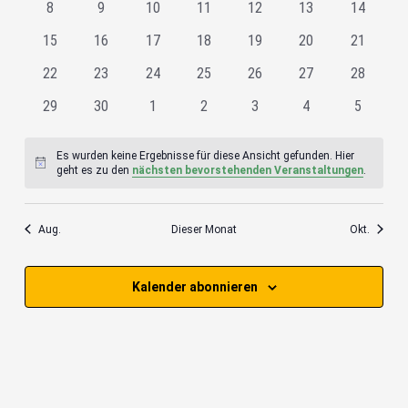
0
0
0
0
0
0
0
8
9
10
11
12
13
14
Veranstaltungen
Veranstaltungen
Veranstaltungen
Veranstaltungen
Veranstaltungen
Veranstaltungen
Veranstal
0
0
0
0
0
0
0
15
16
17
18
19
20
21
Veranstaltungen
Veranstaltungen
Veranstaltungen
Veranstaltungen
Veranstaltungen
Veranstaltungen
Veranstal
0
0
0
0
0
0
0
22
23
24
25
26
27
28
Veranstaltungen
Veranstaltungen
Veranstaltungen
Veranstaltungen
Veranstaltungen
Veranstaltungen
Veranstal
0
0
0
0
0
0
0
29
30
1
2
3
4
5
Veranstaltungen
Veranstaltungen
Veranstaltungen
Veranstaltungen
Veranstaltungen
Veranstaltungen
Veransta
Es wurden keine Ergebnisse für diese Ansicht gefunden. Hier
Hinweis
geht es zu den
nächsten bevorstehenden Veranstaltungen
.
Aug.
Dieser Monat
Okt.
Kalender abonnieren