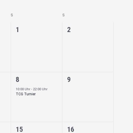
S
S
0
0
1
2
ngen,
Veranstaltungen,
Veranstaltungen,
1
0
8
9
ngen,
Veranstaltung,
Veranstaltungen,
10:00 Uhr
-
22:00 Uhr
TCG Turnier
0
0
15
16