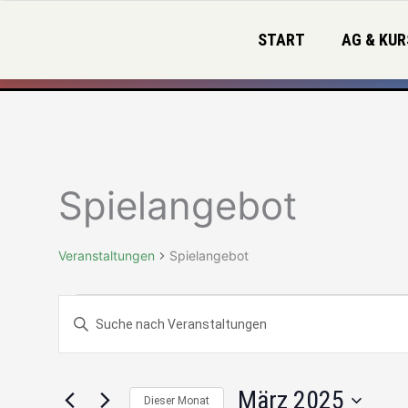
Zum
Inhalt
START
AG & KUR
springen
MONTAG
DIENSTAG
MIT
Veranstaltungen
Spielangebot
Veranstaltungen
Spielangebot
Veranstaltungen
Bitte
Suche
Schlüsselwort
und
eingeben.
Ansichten,
Suche
Navigation
März 2025
Dieser Monat
nach