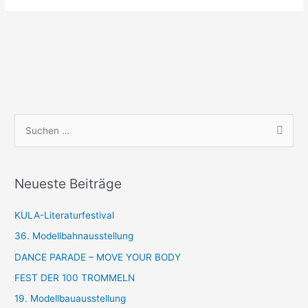
S
u
c
Neueste Beiträge
h
e
KULA-Literaturfestival
n
36. Modellbahnausstellung
n
DANCE PARADE – MOVE YOUR BODY
a
FEST DER 100 TROMMELN
c
19. Modellbauausstellung
h